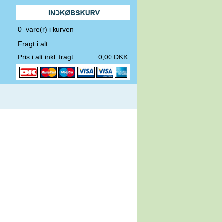
0 vare(r) i kurven
Fragt i alt:
Pris i alt inkl. fragt:
0,00 DKK