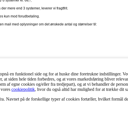
1-3 systemer kr. 68,-,
der mere end 3 systemer, leverer vi fragtfrit.
es kun mod forudbetaling.
n mail med oplysninger om det ønskede antal og størrelser til:
nå en funktionel side og for at huske dine foretrukne indstillinger. Ved
er, at siden hele tiden forbedres, og at vores markedsføring bliver releva
 form af egne cookies og/eller fra tredjepart), og at vi behandler de per
 vores
cookiepolitik
, hvor du også altid har mulighed for at trække dit 
a. Navnet på de forskellige typer af cookies fortæller, hvilket formål de