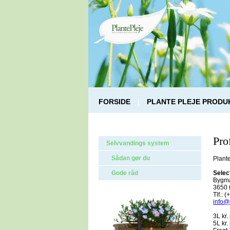
FORSIDE
|
PLANTE PLEJE PRODU
Prof
Selvvandings system
Sådan gør du
Plant
Gode råd
Selec
Bygma
3650 
Tlf.: 
info@
3L kr.
5L kr.