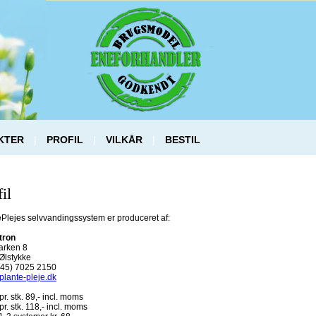
KTER
|
PROFIL
|
VILKÅR
|
BESTIL
il
ePlejes selvvandingssystem er produceret af:
tron
rken 8
Ølstykke
(+45) 7025 2150
plante-pleje.dk
 pr. stk. 89,- incl. moms
 pr. stk. 118,- incl. moms