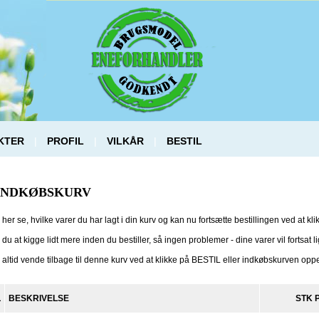
KTER
|
PROFIL
|
VILKÅR
|
BESTIL
 INDKØBSKURV
her se, hvilke varer du har lagt i din kurv og kan nu fortsætte bestillingen ved at k
du at kigge lidt mere inden du bestiller, så ingen problemer - dine varer vil fortsat ligge
altid vende tilbage til denne kurv ved at klikke på BESTIL eller indkøbskurven oppe
L
BESKRIVELSE
STK 