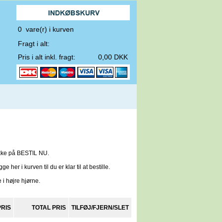
0 vare(r) i kurven
Fragt i alt:
Pris i alt inkl. fragt:
0,00 DKK
likke på BESTIL NU.
 her i kurven til du er klar til at bestille.
 i højre hjørne.
PRIS
TOTAL PRIS
TILFØJ/FJERN/SLET