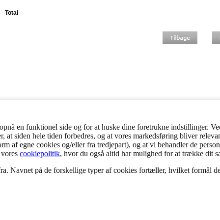
Total
nå en funktionel side og for at huske dine foretrukne indstillinger. Ved
er, at siden hele tiden forbedres, og at vores markedsføring bliver releva
 form af egne cookies og/eller fra tredjepart), og at vi behandler de per
 vores
cookiepolitik
, hvor du også altid har mulighed for at trække dit 
a. Navnet på de forskellige typer af cookies fortæller, hvilket formål de